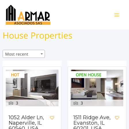
Ir
al
Main
contenido
House Properties
Men
Most recent
HOT
OPEN HOUSE
3
3
1052 Alder Ln,
1511 Ridge Ave,
Naperville, IL
Evanston, IL
60540, USA
60201, USA