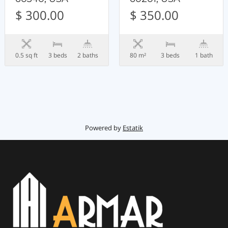
$ 300.00
$ 350.00
0.5 sq ft
3 beds
2 baths
80 m²
3 beds
1 bath
Powered by
Estatik