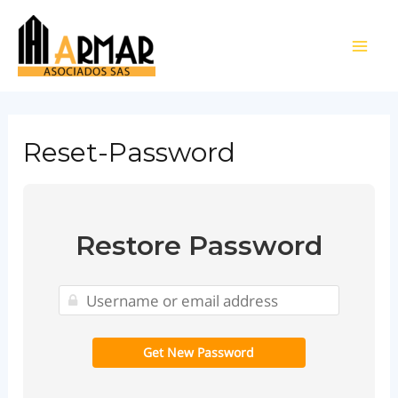
Ir
al
Main
contenido
Men
Reset-Password
Restore Password