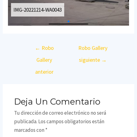
IMG-20221214-WA0043
Navegación
←
Robo
Robo Gallery
de
Gallery
siguiente
→
entradas
anterior
Deja Un Comentario
Tu dirección de correo electrónico no será
publicada.
Los campos obligatorios están
marcados con
*