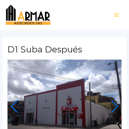
Ir
al
Main
contenido
Men
D1 Suba Después