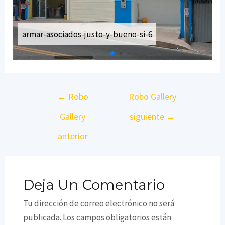
armar-asociados-justo-y-bueno-si-6
a
Navegación
←
Robo
Robo Gallery
de
Gallery
siguiente
→
entradas
anterior
Deja Un Comentario
Tu dirección de correo electrónico no será
publicada.
Los campos obligatorios están