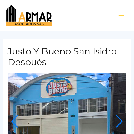
Ir
al
Main
contenido
Men
Justo Y Bueno San Isidro
Después